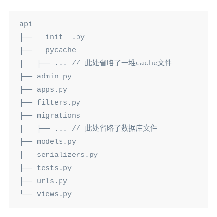
api

├── __init__.py

├── __pycache__

│   ├── ... // 此处省略了一堆cache文件

├── admin.py

├── apps.py

├── filters.py

├── migrations

│   ├── ... // 此处省略了数据库文件

├── models.py

├── serializers.py

├── tests.py

├── urls.py

└── views.py