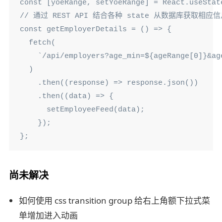
const [yoeRange, setYoeRange] = React.useState
// 通过 REST API 结合各种 state 从数据库获取相应信
const getEmployerDetails = () => {

  fetch(

    `/api/employers?age_min=${ageRange[0]}&ag
  )

    .then((response) => response.json())

    .then((data) => {

      setEmployeeFeed(data);

    });

};
尚未解决
如何使用 css transition group 给右上角额下拉式菜
单增加进入动画