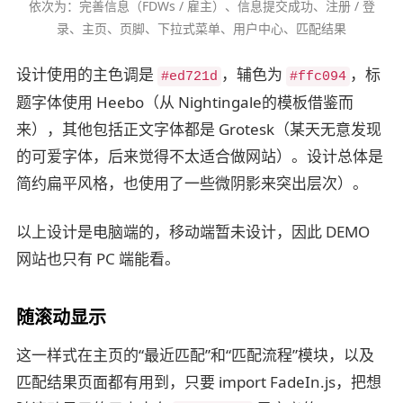
依次为：完善信息（FDWs / 雇主）、信息提交成功、注册 / 登
录、主页、页脚、下拉式菜单、用户中心、匹配结果
设计使用的主色调是
，辅色为
，标
#ed721d
#ffc094
题字体使用 Heebo（从 Nightingale的模板借鉴而
来），其他包括正文字体都是 Grotesk（某天无意发现
的可爱字体，后来觉得不太适合做网站）。设计总体是
简约扁平风格，也使用了一些微阴影来突出层次）。
以上设计是电脑端的，移动端暂未设计，因此 DEMO
网站也只有 PC 端能看。
随滚动显示
这一样式在主页的“最近匹配”和“匹配流程”模块，以及
匹配结果页面都有用到，只要 import FadeIn.js，把想