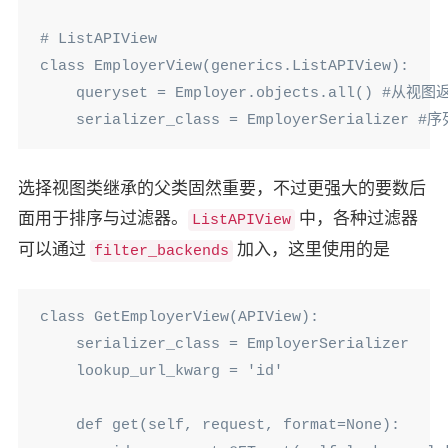
# ListAPIView

class EmployerView(generics.ListAPIView):

    queryset = Employer.objects.all() #
    serializer_class = EmployerSerializer 
选择视图类继承的父类固然重要，不过更强大的要数后
面用于排序与过滤器。
中，各种过滤器
ListAPIView
可以通过
加入，这里使用的是
filter_backends
class GetEmployerView(APIView):

    serializer_class = EmployerSerializer

    lookup_url_kwarg = 'id'

    def get(self, request, format=None):
