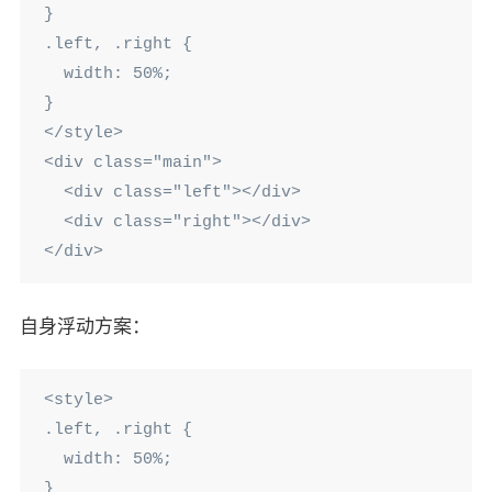
}

.left, .right {

  width: 50%;

}

</style>

<div class="main">

  <div class="left"></div>

  <div class="right"></div>

</div>
自身浮动方案：
<style>

.left, .right {

  width: 50%;

}
