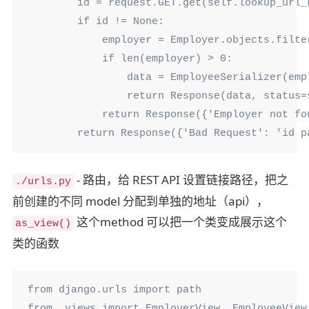
        id = request.GET.get(self.lookup_url_k
        if id != None:

            employer = Employer.objects.filter
            if len(employer) > 0:

                data = EmployeeSerializer(empl
                return Response(data, status=
            return Response({'Employer not fo
        return Response({'Bad Request': 'id p
- 路由，给 REST API 设置链接路径，把之
./urls.py
前创建的不同 model 分配到单独的地址（api），
这个method 可以把一个类变成展示这个
as_view()
类的函数
from django.urls import path

from .views import EmployerView, EmployeeView