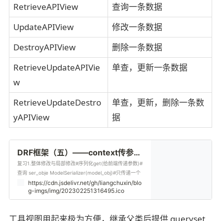
RetrieveAPIView
查询一条数据
UpdateAPIView
修改一条数据
DestroyAPIView
删除一条数据
RetrieveUpdateAPIVie
单查，更新一条数据
w
RetrieveUpdateDestro
单查，更新，删除一条数
yAPIView
据
DRF框架（五）——context传参，二次封装Response类，两个视
复习1.整体修改与局部修改#序列化get(给前端传递参数)#
查询 ser_obje ModelSerializer(model_obj)#只传递一个
参数，默认是instance的参数，查
https://cdn.jsdelivr.net/gh/liangchuxin/blo
g-imgs/img/202302251316495.ico
工具视图用起来极为方便，继承父类后提供 queryset