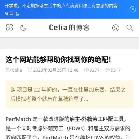
开学啦，不定期掉落生活中的点点滴滴和课上有意思的内容
×
٩(ˊᗜˋ )و
首页
未分类
文章正文
这个网站能够帮助你找到你的绝配！
Celia
2023年02月25日 12:48
9277
5317
📝 项目是 22 年初的，一直在往里加东西，结果之
后模拟考整个就忘在草稿箱里了…
PerfMatch 是一款改进版的
雇主-外籍劳工匹配工具
，
是一个同时考虑外籍劳工（FDWs）和雇主双方需求的
双向匹配平台。PerfMatch 旨在维护FDWs的权益，让