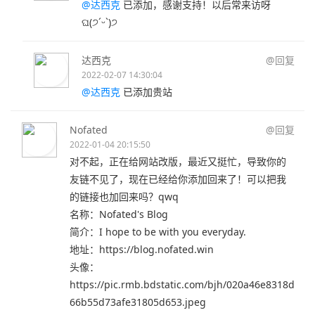
@达西克
已添加，感谢支持！以后常来访呀
ଘ(੭ˊᵕˋ)੭
达西克
@回复
2022-02-07 14:30:04
@达西克
已添加贵站
Nofated
@回复
2022-01-04 20:15:50
对不起，正在给网站改版，最近又挺忙，导致你的
友链不见了，现在已经给你添加回来了！可以把我
的链接也加回来吗？qwq
名称：Nofated's Blog
简介：I hope to be with you everyday.
地址：https://blog.nofated.win
头像：
https://pic.rmb.bdstatic.com/bjh/020a46e8318d
66b55d73afe31805d653.jpeg