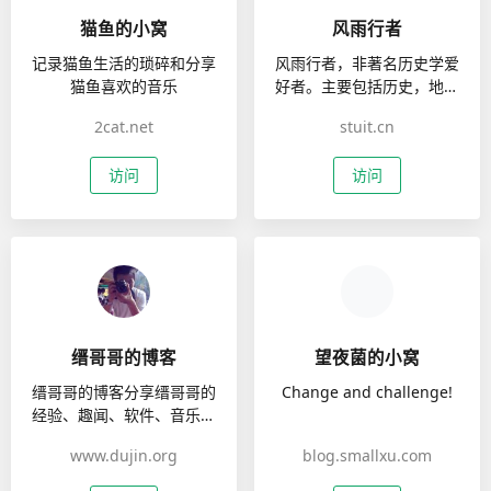
猫鱼的小窝
风雨行者
记录猫鱼生活的琐碎和分享
风雨行者，非著名历史学爱
猫鱼喜欢的音乐
好者。主要包括历史，地理
旅游摄影等方面内容。有行
2cat.net
stuit.cn
者说历史，行者微评论，中
国史笔记，给叫叫讲中国史
访问
访问
等专题。
缙哥哥的博客
望夜菌的小窝
缙哥哥的博客分享缙哥哥的
Change and challenge!
经验、趣闻、软件、音乐、
视频、教程、摄影、图片。
www.dujin.org
blog.smallxu.com