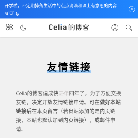
开学啦，不定期掉落生活中的点点滴滴和课上有意思的内容
×
٩(ˊᗜˋ )و
首页
友情链接 🔗
友情链接
Celia的博客建成快
三年
四年了，为了方便交换
友链，决定开放友情链接申请。可在
做好本站
链接后
在本页留言（若贵站添加的是内页链
接，本站也默认加到内页链接），或邮件申
请。