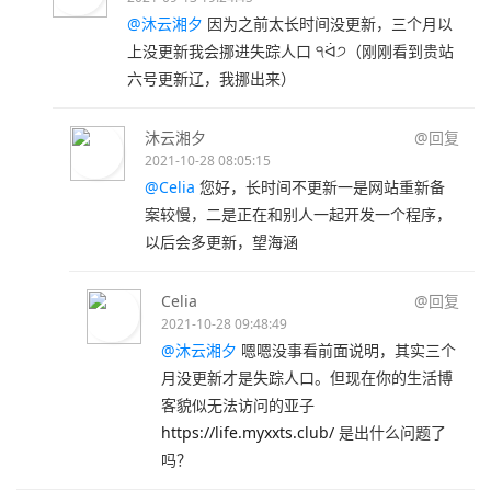
@沐云湘夕
因为之前太长时间没更新，三个月以
上没更新我会挪进失踪人口 ੧ᐛ੭（刚刚看到贵站
六号更新辽，我挪出来）
沐云湘夕
@回复
2021-10-28 08:05:15
@Celia
您好，长时间不更新一是网站重新备
案较慢，二是正在和别人一起开发一个程序，
以后会多更新，望海涵
Celia
@回复
2021-10-28 09:48:49
@沐云湘夕
嗯嗯没事看前面说明，其实三个
月没更新才是失踪人口。但现在你的生活博
客貌似无法访问的亚子
https://life.myxxts.club/
是出什么问题了
吗？