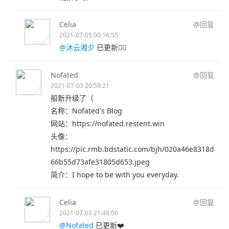
Celia
@回复
2021-07-05 00:16:55
@沐云湘夕
已更新👌🏻
Nofated
@回复
2021-07-03 20:59:21
船新升级了（
名称：Nofated's Blog
网站：https://nofated.restent.win
头像：
https://pic.rmb.bdstatic.com/bjh/020a46e8318d
66b55d73afe31805d653.jpeg
简介：I hope to be with you everyday.
Celia
@回复
2021-07-03 21:48:00
@Nofated
已更新❤️