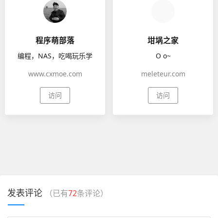
程序萌部落
坩埚之家
编程，NAS，吃喝玩乐学
O o~
www.cxmoe.com
meleteur.com
访问
访问
发表评论
（已有
72
条评论）