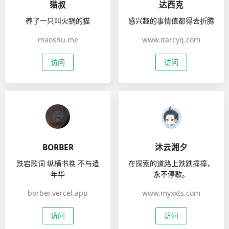
猫叔
达西克
养了一只叫火锅的猫
感兴趣的事情值都得去折腾
maoshu.me
www.darcyq.com
访问
访问
BORBER
沐云湘夕
跌宕歌词 纵横书卷 不与遣
在探索的道路上跌跌撞撞，
年华
永不停歇。
borber.vercel.app
www.myxxts.com
访问
访问