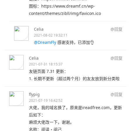
图标：https://www.dreamf.cn/wp-
content/themes/zibll/img/favicon.ico
Celia
@回复
2021-08-02 19:32:11
@DreamFly
感谢支持，已添加👌
Celia
@回复
2021-07-31 18:15:37
友链页面 7.31 更新：
1. 长期不更新（超过两个月）的友友放到新分类啦
flypig
@回复
2021-07-19 16:42:52
大佬，我的域名换了，原来是ireadfree.com，更新
后如下：
麻烦大佬改一下，谢谢。
名称：阅读・阅己