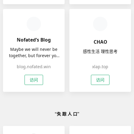
Nofated’s Blog
CHAO
Maybe we will never be
感性生活 理性思考
together, but forever you
are in my heart.
blog.nofated.win
xlap.top
访问
访问
“失 踪 人 口”