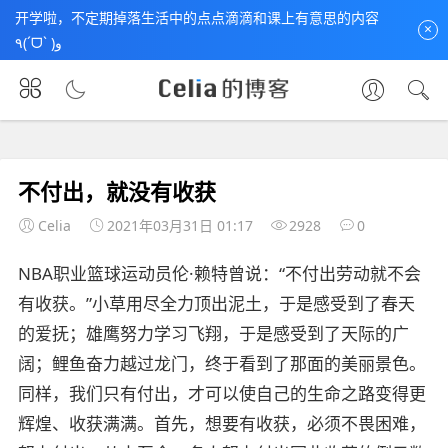
开学啦，不定期掉落生活中的点点滴滴和课上有意思的内容
×
٩(ˊᗜˋ )و
首页
未分类
文章正文
不付出，就没有收获
Celia
2021年03月31日 01:17
2928
0
NBA职业篮球运动员伦·赖特曾说：“不付出劳动就不会
有收获。”小草用尽全力顶出泥土，于是感受到了春天
的爱抚；雄鹰努力学习飞翔，于是感受到了天际的广
阔；鲤鱼奋力越过龙门，终于看到了那面的美丽景色。
同样，我们只有付出，才可以使自己的生命之路变得更
辉煌、收获满满。首先，想要有收获，必须不畏困难，