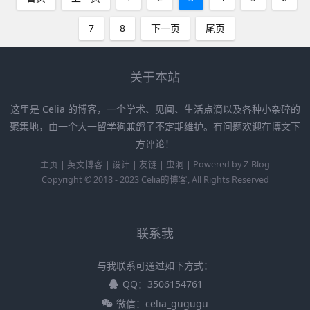
7
8
下一页
尾页
关于本站
这里是 Celia 的博客，一个学术、见闻、生活点滴以及各种小杂碎的
聚集地，由一个大一留学狗兼鸽子不定期维护。有问题欢迎在博文下
方评论！
主页
|
英文博客
|
设计
|
友链
|
虫洞
|
Powered by
Z-Blog
Copyright © 2018 - 2023
Celia的博客
, All Rights Reserved
联系我
与我联系可通过如下方式：
QQ：3506154761
微信：celia_gugugu