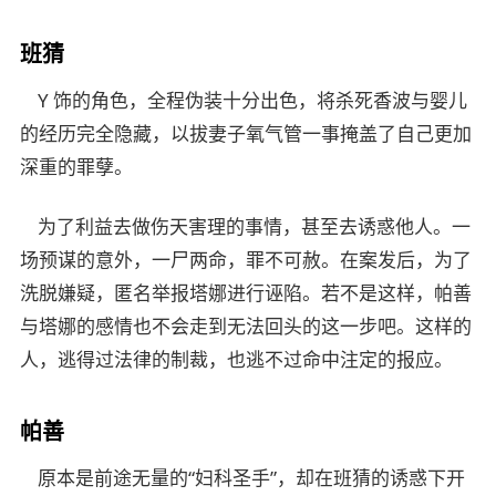
班猜
Y 饰的角色，全程伪装十分出色，将杀死香波与婴儿
的经历完全隐藏，以拔妻子氧气管一事掩盖了自己更加
深重的罪孽。
为了利益去做伤天害理的事情，甚至去诱惑他人。一
场预谋的意外，一尸两命，罪不可赦。在案发后，为了
洗脱嫌疑，匿名举报塔娜进行诬陷。若不是这样，帕善
与塔娜的感情也不会走到无法回头的这一步吧。这样的
人，逃得过法律的制裁，也逃不过命中注定的报应。
帕善
原本是前途无量的“妇科圣手”，却在班猜的诱惑下开