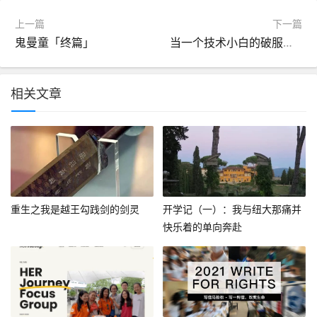
上一篇
下一篇
鬼曼童「终篇」
当一个技术小白的破服务器崩了…
相关文章
重生之我是越王勾践剑的剑灵
开学记（一）：我与纽大那痛并
快乐着的单向奔赴