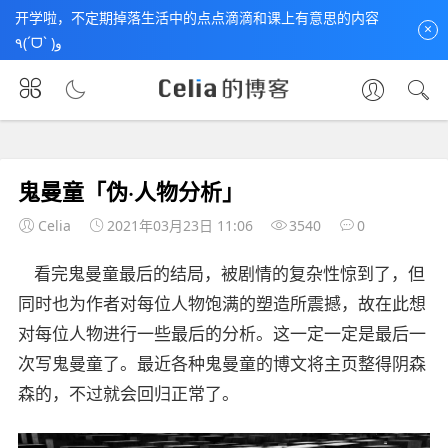
开学啦，不定期掉落生活中的点点滴滴和课上有意思的内容
×
٩(ˊᗜˋ )و
首页
未分类
文章正文
鬼曼童「伪·人物分析」
Celia
2021年03月23日 11:06
3540
0
看完鬼曼童最后的结局，被剧情的复杂性惊到了，但
同时也为作者对每位人物饱满的塑造所震撼，故在此想
对每位人物进行一些最后的分析。这一定一定是最后一
次写鬼曼童了。最近各种鬼曼童的博文将主页整得阴森
森的，不过就会回归正常了。