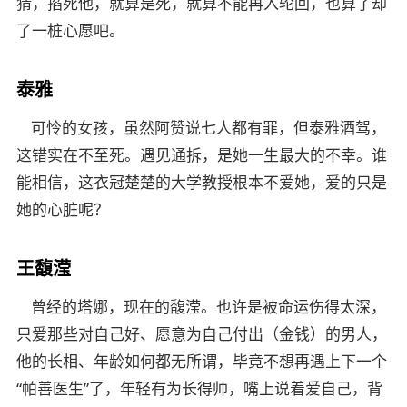
猜，掐死他，就算是死，就算不能再入轮回，也算了却
了一桩心愿吧。
泰雅
可怜的女孩，虽然阿赞说七人都有罪，但泰雅酒驾，
这错实在不至死。遇见通拆，是她一生最大的不幸。谁
能相信，这衣冠楚楚的大学教授根本不爱她，爱的只是
她的心脏呢？
王馥滢
曾经的塔娜，现在的馥滢。也许是被命运伤得太深，
只爱那些对自己好、愿意为自己付出（金钱）的男人，
他的长相、年龄如何都无所谓，毕竟不想再遇上下一个
“帕善医生”了，年轻有为长得帅，嘴上说着爱自己，背