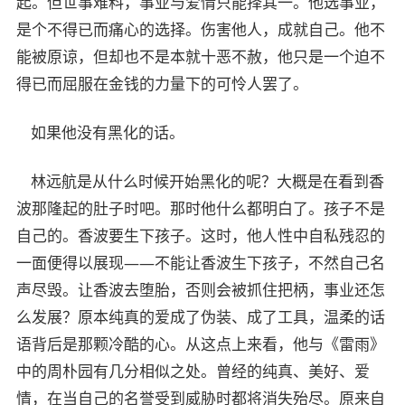
起。但世事难料，事业与爱情只能择其一。他选事业，
是个不得已而痛心的选择。伤害他人，成就自己。他不
能被原谅，但却也不是本就十恶不赦，他只是一个迫不
得已而屈服在金钱的力量下的可怜人罢了。
如果他没有黑化的话。
林远航是从什么时候开始黑化的呢？大概是在看到香
波那隆起的肚子时吧。那时他什么都明白了。孩子不是
自己的。香波要生下孩子。这时，他人性中自私残忍的
一面便得以展现——不能让香波生下孩子，不然自己名
声尽毁。让香波去堕胎，否则会被抓住把柄，事业还怎
么发展？原本纯真的爱成了伪装、成了工具，温柔的话
语背后是那颗冷酷的心。从这点上来看，他与《雷雨》
中的周朴园有几分相似之处。曾经的纯真、美好、爱
情，在当自己的名誉受到威胁时都将消失殆尽。原来自