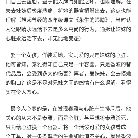
门自己去堕胎，鉴于此人脾气如此之坏，也能理解。在
失去妹妹后极度悲痛，将她的器官捐赠出去，这点也能
理解（想起曾经的四年级课文《永生的眼睛》，当时认
为让眼睛永远活下去是多么高尚的行为，通拆让妹妹的
心脏永远活下去，却无比地变态）
娶一个女孩，佯装爱她，实则爱的只是妹妹的心脏。
他可曾知，泰雅得知自己只是一个容器，只是香波的替
代品后，会受到多大的伤害？再者，爱妹妹，会去摸她
的胸口？这是不是对兄妹之间的感情有什么误解，看得
实在令人恶心。
最令人心寒的是，在发现泰雅与心脏产生排斥后，他
关心的从来不是泰雅，而是心脏，甚至想将泰雅杀死，
只为给心脏换一个容器。将一个活泼可爱的女孩看成一
个工具，对一条条鲜活的生命如此漠不关心，就是香波