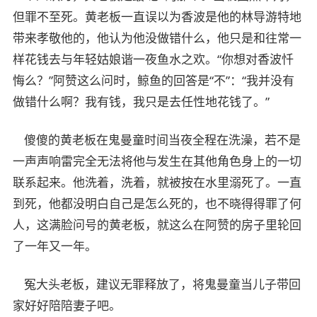
但罪不至死。黄老板一直误以为香波是他的林导游特地
带来孝敬他的，他认为他没做错什么，他只是和往常一
样花钱去与年轻姑娘谐一夜鱼水之欢。“你想对香波忏
悔么？”阿赞这么问时，鲸鱼的回答是“不”：“我并没有
做错什么啊？我有钱，我只是去任性地花钱了。”
傻傻的黄老板在鬼曼童时间当夜全程在洗澡，若不是
一声声响雷完全无法将他与发生在其他角色身上的一切
联系起来。他洗着，洗着，就被按在水里溺死了。一直
到死，他都没明白自己是怎么死的，也不晓得得罪了何
人，这满脸问号的黄老板，就这么在阿赞的房子里轮回
了一年又一年。
冤大头老板，建议无罪释放了，将鬼曼童当儿子带回
家好好陪陪妻子吧。