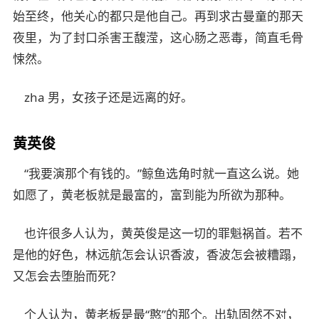
始至终，他关心的都只是他自己。再到求古曼童的那天
夜里，为了封口杀害王馥滢，这心肠之恶毒，简直毛骨
悚然。
zha 男，女孩子还是远离的好。
黄英俊
“我要演那个有钱的。”鲸鱼选角时就一直这么说。她
如愿了，黄老板就是最富的，富到能为所欲为那种。
也许很多人认为，黄英俊是这一切的罪魁祸首。若不
是他的好色，林远航怎会认识香波，香波怎会被糟蹋，
又怎会去堕胎而死？
个人认为，黄老板是最“憨”的那个。出轨固然不对，