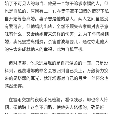
始了不可见人的勾当。他是一个敢于追求幸福的人，但
也是自私的，原因有二：1. 在妻子毫不知情的情况下私
自开始筹备离婚。妻子曾是他的恩人，两人之间虽然没
有爱可言，但他婚内出轨，全然不顾失去家庭对妻子意
味着什么，又会给她带来怎样的伤害；2. 为了与塔娜结
婚，卖死婴攒离婚费，杀害香波与婴儿，通过夺走他人
的生命来成就他人的幸福，此为自私至极。
但对塔娜，他永远展现的是自己温柔的一面。只是没
料到，诬蔑塔娜的罪名会被归到自己头上，万般努力换
来的是塔娜的耳光，就连塔娜对自己的最后一丝怀念也
荡然无存。
在雷雨交加的夜晚杀死班猜，看似残忍，却也令人怜
悯。带他踏上这条不归路，使他失去塔娜的，确是班